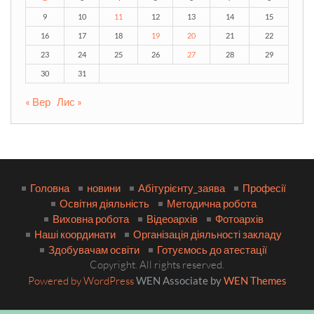
9
10
11
12
13
14
15
16
17
18
19
20
21
22
23
24
25
26
27
28
29
30
31
« Вер
Лис »
Головна
новини
Абітурієнту_заява
Професії
Освітня діяльність
Методична робота
Виховна робота
Відеоархів
Фотоархів
Наші координати
Організація діяльності закладу
Здобувачам освіти
Готуємось до атестації
Copyright. All rights reserved.
Powered by WordPress
WEN Associate by
WEN Themes