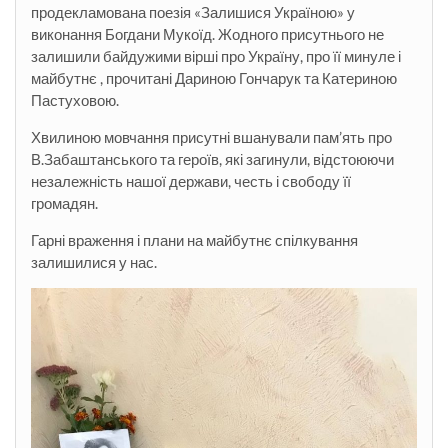
продекламована поезія «Залишися Україною» у
виконання Богдани Мукоїд. Жодного присутнього не
залишили байдужими вірші про Україну, про її минуле і
майбутнє , прочитані Дариною Гончарук та Катериною
Пастуховою.
Хвилиною мовчання присутні вшанували пам’ять про
В.Забаштанського та героїв, які загинули, відстоюючи
незалежність нашої держави, честь і свободу її
громадян.
Гарні враження і плани на майбутнє спілкування
залишилися у нас.