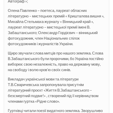
Автограф »;
Олена Павленко – поетеса, лауреат обласних
літературно – мистецьких премій « Кришталева вишня »,
Михайла Стельмаха журналу « Вінницький край »,
лауреат літературно – мистецької премії імені В.
Забаштанського; Олександр Гордієвич – вінницький
фотохудожник, член Національних спілок
фотохудожників і журналістів України.
Щиро звучали слова митців про нашого земляка. Слова
В.Забаштанського були пророчими, бо Україна постійно
виборює свою незалежність, право на державну мову,
на свободу і волю кров’ю своїх синів.
Викладач української мови та літератури
Т.В.Сваричевська запропонувала присутнім
літературний проєкт «Життя В.Забаштанського –
безсмертний подвиг!» , створений під її керівництвом
членами гуртка «Рідне слово».
Гуртківці читали поезії видатного земляка. Зворушливо