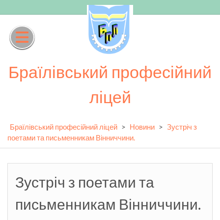
Skip
to
content
Браїлівський професійний
ліцей
Браїлівський професійний ліцей
>
Новини
>
Зустріч з
поетами та письменникам Вінниччини.
Зустріч з поетами та
письменникам Вінниччини.