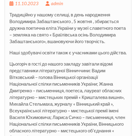
11.10.2023
admin
Традиційно у нашому селищі, в день народження
Володимира Забаштанського , 5 жовтня , збирається
дружна поетична еліта України у музеї славетного поета
– земляка на свято « Браїлівська осінь Володимира
Забаштанського», вшановуючи його творчість.
Наші здобувачі освіти також є учасниками цього дійства.
Цьогоріч в гості до нашого закладу завітали відомі
представники літературної Вінниччини: Вадим
Вітковський – голова Вінницької організації
Національної спілки письменників України; Жанна
Дмитренко – письменниця, поетеса, лауреат обласних
літературно – мистецьких премій « Кришталева вишня»,
Михайла Стельмаха, журналу « Вінницький край »,
Всеукраїнської літературно – мистецької премії імені
Василя Юхимовича; Лариса Сичко – письменниця, член
Національної спілки письменників України, Вінницького
обласного літературно – мистецького об’єднання «