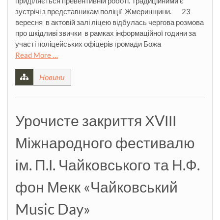
приділяється превентивній роботі. Традиційними є
зустрічі з представникам поліції Жмеринщини. 23
вересня в актовій залі ліцею відбулась чергова розмова
про шкідливі звички в рамках інформаційної години за
участі поліцейських офіцерів громади Божа
Read More …
Новини
Урочисте закриття ХVІІІ
Міжнародного фестивалю
ім. П.І. Чайковського та Н.Ф.
фон Мекк «Чайковський
Music Day»