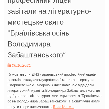
завітали на літературно-
мистецьке свято
“Браїлівська осінь
Володимира
Забаштанського”
08.10.2021
5 жовтня учні ДНЗ «Браїлівський професійний ліцей»
разом із викладачем української мови та літератури
Сваричевською Тамарою В`ячеславівною відвідали
літературний музеї ім. Володимира Забаштанського, де
відбувалось літературно- мистецьке свято “Браїлівська
осінь Володимира Забаштанського”. На святі учні могли
почути твори письменника,
Read More …