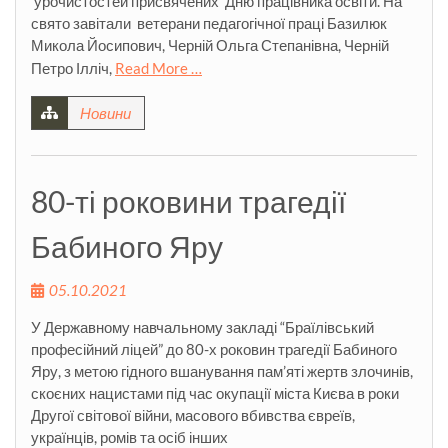
урочистостей присвячених Дню працівника освіти. На
свято завітали ветерани педагогічної праці Базилюк
Микола Йосипович, Черній Ольга Степанівна, Черній
Петро Ілліч,
Read More …
Новини
80-ті роковини трагедії
Бабиного Яру
05.10.2021
У Державному навчальному закладі “Браїлівський
професійний ліцей” до 80-х роковин трагедії Бабиного
Яру, з метою гідного вшанування пам’яті жертв злочинів,
скоєних нацистами під час окупації міста Києва в роки
Другої світової війни, масового вбивства євреїв,
українців, ромів та осіб інших