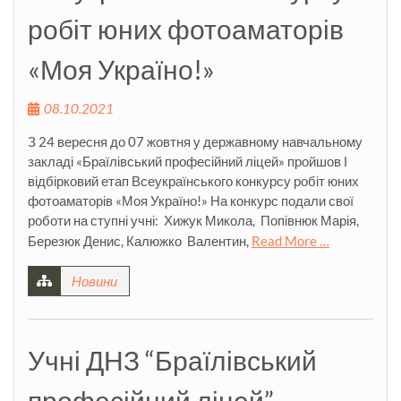
робіт юних фотоаматорів
«Моя Україно!»
08.10.2021
З 24 вересня до 07 жовтня у державному навчальному
закладі «Браїлівський професійний ліцей» пройшов І
відбірковий етап Всеукраїнського конкурсу робіт юних
фотоаматорів «Моя Україно!» На конкурс подали свої
роботи на ступні учні: Хижук Микола, Попівнюк Марія,
Березюк Денис, Калюжко Валентин,
Read More …
Новини
Учні ДНЗ “Браїлівський
професійний ліцей”