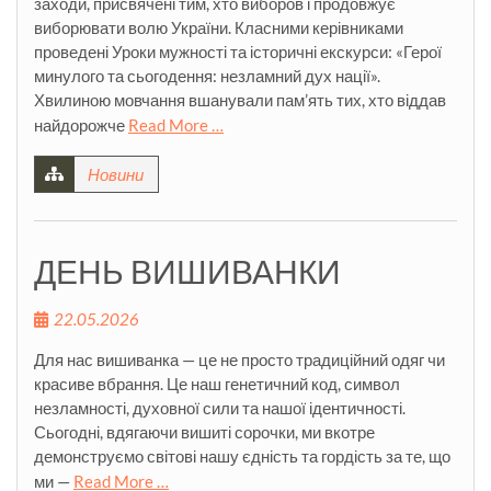
заходи, присвячені тим, хто виборов і продовжує
виборювати волю України. Класними керівниками
проведені Уроки мужності та історичні екскурси: «Герої
минулого та сьогодення: незламний дух нації».
Хвилиною мовчання вшанували пам’ять тих, хто віддав
найдорожче
Read More …
Новини
ДЕНЬ ВИШИВАНКИ
22.05.2026
Для нас вишиванка — це не просто традиційний одяг чи
красиве вбрання. Це наш генетичний код, символ
незламності, духовної сили та нашої ідентичності.
Сьогодні, вдягаючи вишиті сорочки, ми вкотре
демонструємо світові нашу єдність та гордість за те, що
ми —
Read More …