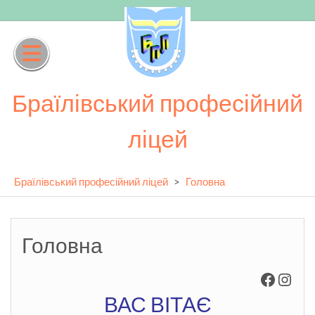
Skip
to
content
Браїлівський професійний
ліцей
Браїлівський професійний ліцей
>
Головна
Головна
Facebo
Inst
ВАС ВІТАЄ