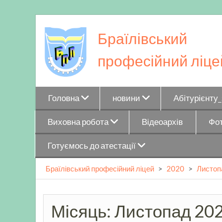
Skip
to
Браїлівський
content
професійний ліце
Головна
новини
Абітурієнту
Виховна робота
Відеоархів
Фот
Готуємось до атестації
Браїлівський професійний ліцей
>
2020
>
Листоп
Місяць:
Листопад 20