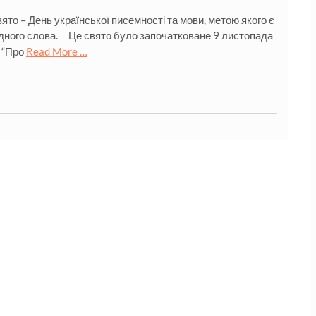
то – День української писемності та мови, метою якого є
рідного слова. Це свято було започатковане 9 листопада
 “Про
Read More …