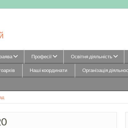
й
_заява
Професії
Освітня діяльність
оархів
Наші координати
Організація діяльнос
ад
20