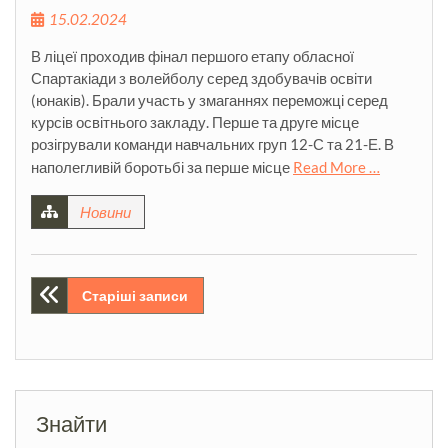
15.02.2024
В ліцеї проходив фінал першого етапу обласної
Спартакіади з волейболу серед здобувачів освіти
(юнаків). Брали участь у змаганнях переможці серед
курсів освітнього закладу. Перше та друге місце
розігрували команди навчальних груп 12-С та 21-Е. В
наполегливій боротьбі за перше місце
Read More …
Новини
Навігація
Старіші записи
за
записами
Знайти