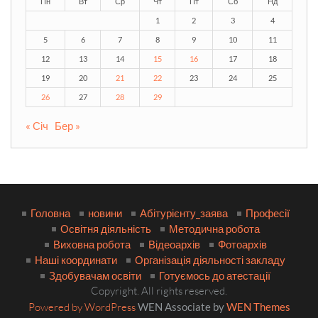
Пн
Вт
Ср
Чт
Пт
Сб
Нд
1
2
3
4
5
6
7
8
9
10
11
12
13
14
15
16
17
18
19
20
21
22
23
24
25
26
27
28
29
« Січ
Бер »
Головна
новини
Абітурієнту_заява
Професії
Освітня діяльність
Методична робота
Виховна робота
Відеоархів
Фотоархів
Наші координати
Організація діяльності закладу
Здобувачам освіти
Готуємось до атестації
Copyright. All rights reserved.
Powered by WordPress
WEN Associate by
WEN Themes