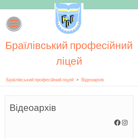
Skip
to
content
Браїлівський професійний
ліцей
Браїлівський професійний ліцей
>
Відеоархів
Відеоархів
Facebo
Inst