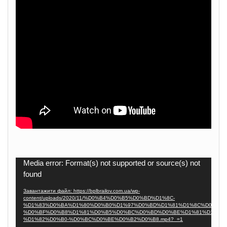
Відеопрогравач
Media error: Format(s) not supported or source(s) not
found
Завантажити файл: https://bplbrailov.com.ua/wp-
content/uploads/2020/11/%D0%B4%D0%B5%D0%BD%D1%8C-
%D1%83%D0%BA%D1%80%D0%B0%D1%97%D0%BD%D1%81%D1%8C%D0%BA%
%D0%BF%D0%B8%D1%81%D0%B5%D0%BC%D0%BD%D0%BE%D1%81%D1%82%
%D1%82%D0%B0-%D0%BC%D0%BE%D0%B2%D0%B8.mp4?_=1