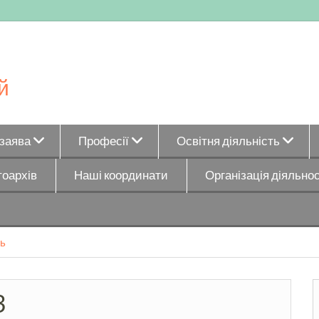
й
_заява
Професії
Освітня діяльність
оархів
Наші координати
Організація діяльнос
ь
3