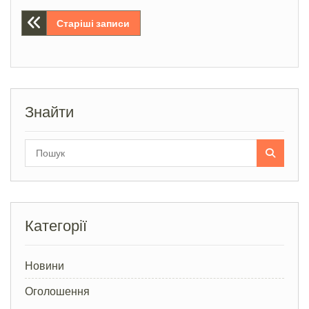
Навігація
Старіші записи
за
записами
Знайти
Search
for:
Категорії
Новини
Оголошення