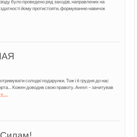
ріоду було проведено ряд заходів, направлених на
 здатності йому протистояти, формуванню навичок
ЛАЯ
тримувати солодкі подарунки. Тож і 6 грудня до нас
Чорта… Кожен доводив свою правоту. Ангел – зачитував
re …
 Силам!