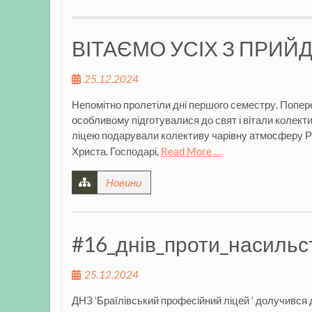
ВІТАЄМО УСІХ З ПРИЙ
25.12.2024
Непомітно пролетіли дні першого семестру. Поперед
особливому підготувалися до свят і вітали колект
ліцею подарували колективу чарівну атмосферу Різ
Христа. Господарі,
Read More …
Новини
#16_днів_проти_насиль
25.12.2024
ДНЗ ‘Браїлівський професійний ліцей ‘ долучився д