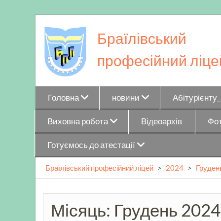
Skip
to
Браїлівський
content
професійний ліце
Головна
новини
Абітурієнту
Виховна робота
Відеоархів
Фот
Готуємось до атестації
Браїлівський професійний ліцей
>
2024
>
Груден
Місяць:
Грудень 2024