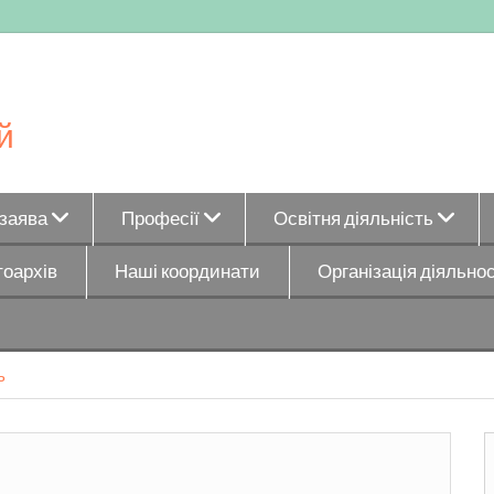
й
_заява
Професії
Освітня діяльність
оархів
Наші координати
Організація діяльнос
ь