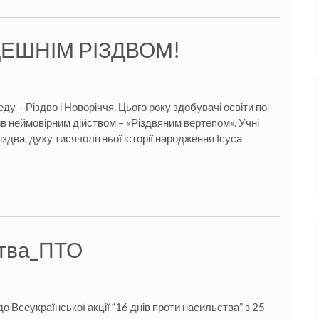
ДЕШНІМ РІЗДВОМ!
у – Різдво і Новоріччя. Цього року здобувачі освіти по-
ив неймовірним дійством – «Різдвяним вертепом». Учні
два, духу тисячолітньої історії народження Ісуса
ства_ПТО
о Всеукраїнської акції “16 днів проти насильства” з 25