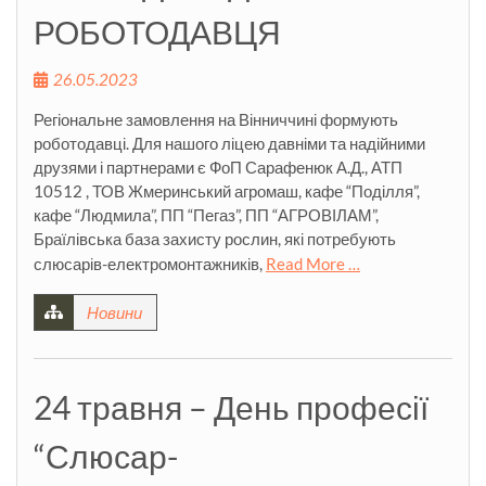
РОБОТОДАВЦЯ
26.05.2023
Регіональне замовлення на Вінниччині формують
роботодавці. Для нашого ліцею давніми та надійними
друзями і партнерами є ФоП Сарафенюк А.Д., АТП
10512 , ТОВ Жмеринський агромаш, кафе “Поділля”,
кафе “Людмила”, ПП “Пегаз”, ПП “АГРОВІЛАМ”,
Браїлівська база захисту рослин, які потребують
слюсарів-електромонтажників,
Read More …
Новини
24 травня – День професії
“Слюсар-