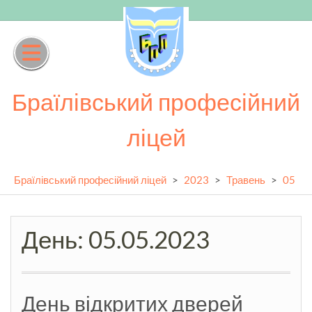
Skip
to
content
Браїлівський професійний
ліцей
Браїлівський професійний ліцей
>
2023
>
Травень
>
05
День:
05.05.2023
День відкритих дверей