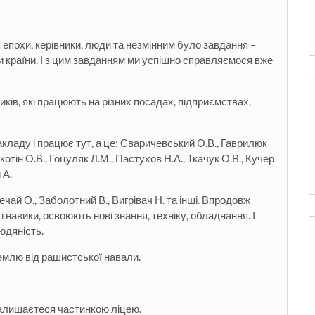
 епохи, керівники, люди та незмінним було завдання –
ки країни. І з цим завданням ми успішно справляємося вже
ків, які працюють на різних посадах, підприємствах,
кладу і працює тут, а це: Сваричевський О.В., Гаврилюк
котін О.В., Гоцуляк Л.М., Пастухов Н.А., Ткачук О.В., Кучер
 А.
ай О., Заболотний В., Вигрівач Н. та інші. Впродовж
 навики, освоюють нові знання, техніку, обладнання. І
юдяність.
емлю від рашистської навали.
 залишаєтеся частинкою ліцею.