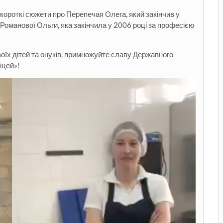
 короткі сюжети про Перепечая Олега, який закінчив у
Романової Ольги, яка закінчила у 2006 році за професією
воїх дітей та онуків, примножуйте славу Державного
іцей»!