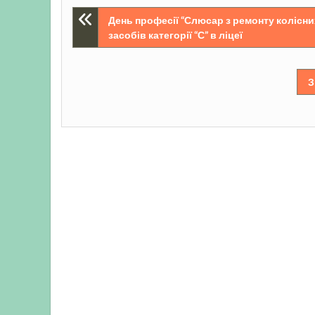
Навігація
День професії “Слюсар з ремонту колісни
засобів категорії “С” в ліцеї
записів
З