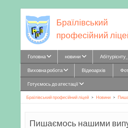
Skip
to
Браїлівський
content
професійний ліце
Головна
новини
Абітурієнту
Виховна робота
Відеоархів
Фот
Готуємось до атестації
Браїлівський професійний ліцей
>
Новини
>
Пиша
Пишаємось нашими вип