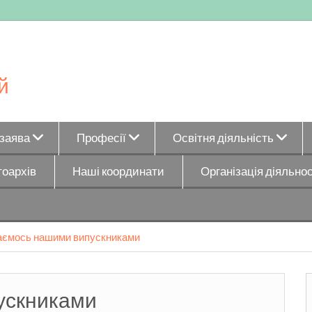
й
_заява
Професії
Освітня діяльність
оархів
Наші координати
Організація діяльнос
ємось нашими випускниками
ускниками