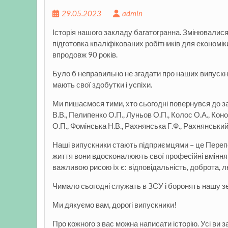
29.05.2023
admin
Історія нашого закладу багатогранна. Змінювалися
підготовка кваліфікованих робітників для економі
впродовж 90 років.
Було б неправильно не згадати про наших випускни
мають свої здобутки і успіхи.
Ми пишаємося тими, хто сьогодні повернувся до за
В.В., Пелипенко
О.П., Луньов О.П., Колос О.А., Коно
О.П., Фомінська Н.В., Рахнянська Г.Ф., Рахнянський
Наші випускники стають підприємцями – це Перепеч
життя вони вдосконалюють свої професійні вміння і
важливою рисою їх є: відповідальність, доброта, л
Чимало сьогодні служать в ЗСУ і боронять нашу з
Ми дякуємо вам, дорогі випускники!
Про кожного з вас можна написати історію. Усі ви