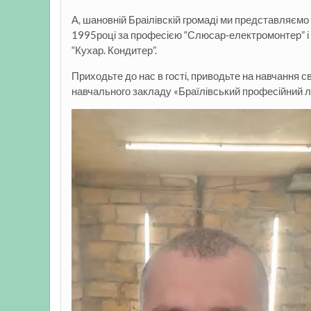
А, шановній Браілівскій громаді ми представляємо
1995році за професією “Слюсар-електромонтер” і 
“Кухар. Кондитер”.
Приходьте до нас в гості, приводьте на навчання с
навчального закладу «Браїлівський професійний л