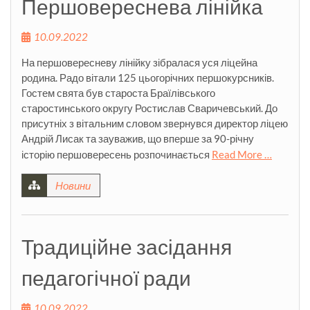
Першовереснева лінійка
10.09.2022
На першовересневу лінійку зібралася уся ліцейна
родина. Радо вітали 125 цьогорічних першокурсників.
Гостем свята був староста Браїлівського
старостинського округу Ростислав Сваричевський. До
присутніх з вітальним словом звернувся директор ліцею
Андрій Лисак та зауважив, що вперше за 90-річну
історію першовересень розпочинається
Read More …
Новини
Традиційне засідання
педагогічної ради
10.09.2022