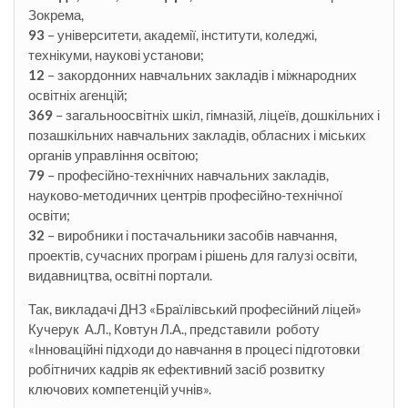
Зокрема,
93
– університети, академії, інститути, коледжі,
технікуми, наукові установи;
12
– закордонних навчальних закладів і міжнародних
освітніх агенцій;
369
– загальноосвітніх шкіл, гімназій, ліцеїв, дошкільних і
позашкільних навчальних закладів, обласних і міських
органів управління освітою;
79
– професійно-технічних навчальних закладів,
науково-методичних центрів професійно-технічної
освіти;
32
– виробники і постачальники засобів навчання,
проектів, сучасних програм і рішень для галузі освіти,
видавництва, освітні портали.
Так, викладачі ДНЗ «Браїлівський професійний ліцей»
Кучерук А.Л., Ковтун Л.А., представили роботу
«Інноваційні підходи до навчання в процесі підготовки
робітничих кадрів як ефективний засіб розвитку
ключових компетенцій учнів».