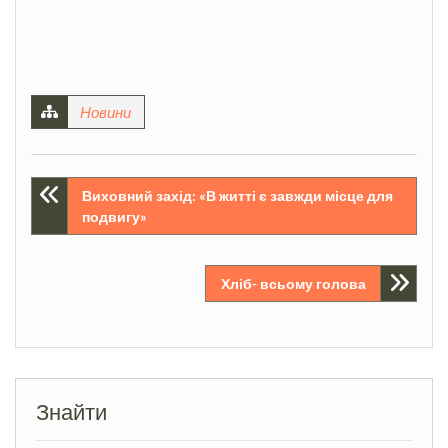
Новини
Навігація
Виховний захід: «В житті є завжди місце для
подвигу»
записів
Хліб- всьому голова
Знайти