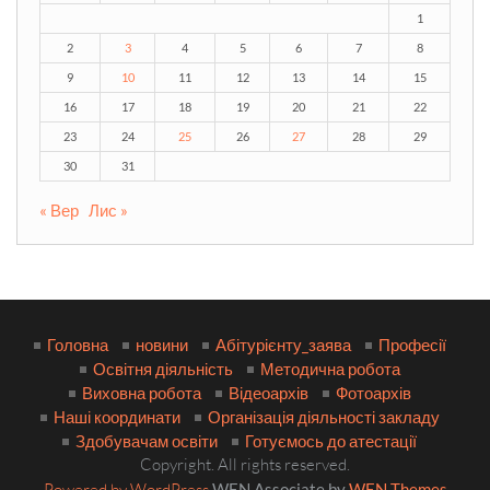
1
2
3
4
5
6
7
8
9
10
11
12
13
14
15
16
17
18
19
20
21
22
23
24
25
26
27
28
29
30
31
« Вер
Лис »
Головна
новини
Абітурієнту_заява
Професії
Освітня діяльність
Методична робота
Виховна робота
Відеоархів
Фотоархів
Наші координати
Організація діяльності закладу
Здобувачам освіти
Готуємось до атестації
Copyright. All rights reserved.
Powered by WordPress
WEN Associate by
WEN Themes