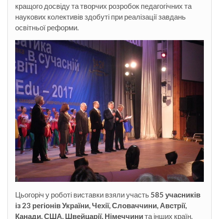
кращого досвіду та творчих розробок педагогічних та
наукових колективів здобуті при реалізації завдань
освітньої реформи.
Цьогоріч у роботі виставки взяли участь
585 учасників
із 23 регіонів України, Чехії, Словаччини, Австрії,
Канади, США, Швейцарії, Німеччини
та інших країн.