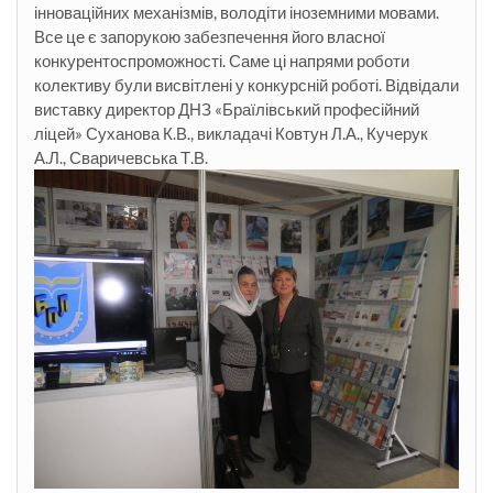
інноваційних механізмів, володіти іноземними мовами.
Все це є запорукою забезпечення його власної
конкурентоспроможності. Саме ці напрями роботи
колективу були висвітлені у конкурсній роботі. Відвідали
виставку директор ДНЗ «Браїлівський професійний
ліцей» Суханова К.В., викладачі Ковтун Л.А., Кучерук
А.Л., Сваричевська Т.В.