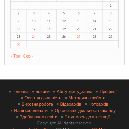
1
2
3
4
5
6
7
8
9
10
11
12
13
14
15
16
17
18
19
20
21
22
23
24
25
26
27
28
29
30
« Тра
Сер »
Головна
новини
Абітурієнту_заява
Професії
Освітня діяльність
Методична робота
Виховна робота
Відеоархів
Фотоархів
Наші координати
Організація діяльності закладу
Здобувачам освіти
Готуємось до атестації
Copyright. All rights reserved.