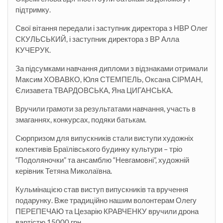
підтримку.
Свої вітання передали і заступник директора з НВР Олег
СКУЛЬСЬКИЙ, і заступник директора з ВР Алла
КУЧЕРУК.
За підсумками навчання дипломи з відзнаками отримали
Максим ХОВАВКО, Юля СТЕМПЕЛЬ, Оксана СІРМАН,
Єлизавета ТВАРДОВСЬКА, Яна ЦИГАНСЬКА.
Вручили грамоти за результатами навчання, участь в
змаганнях, конкурсах, подяки батькам.
Сюрпризом для випускників стали виступи художніх
колективів Браїлівського будинку культури – тріо
“Подоляночки” та ансамблю “Невгамовні”, художній
керівник Тетяна Миколаївна.
Кульмінацією став виступ випускників та вручення
подарунку. Вже традиційно нашим волонтерам Олегу
ПЕРЕПЕЧАЮ та Цезарію КРАВЧЕНКУ вручили дрона
вартістю 15000 грн.