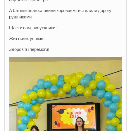
А батьки благословили короваєм і встелили дорогу
рушниками.
Щасти вам, випускники!
Життєвих успіхів!
Здоров’я і перемоги!