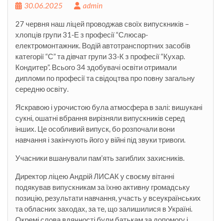
30.06.2025
admin
27 червня наш ліцей проводжав своїх випускників –
хлопців групи 31-Е з професії “Слюсар-
електромонтажник. Водій автотранспортних засобів
категорії “С” та дівчат групи 33-К з професії “Кухар.
Кондитер”. Всього 34 здобувачі освіти отримали
дипломи по професії та свідоцтва про повну загальну
середню освіту.
Яскравою і урочистою була атмосфера в залі: вишукані
сукні, ошатні вбрання вирізняли випускників серед
інших. Це особливий випуск, бо
розпочали вони
навчання і закінчують його у війні під звуки тривоги.
Учасники вшанували пам’ять загиблих захисників.
Директор ліцею Андрій ЛИСАК у своєму вітанні
подякував випускникам за їхню активну громадську
позицію, результати навчання, участь у всеукраїнських
та обласних заходах, за те, що залишилися в Україні.
Окремі слова вдячності були батькам за допомогу і