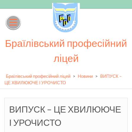
Skip
to
content
Браїлівський професійний
ліцей
Браїлівський професійний ліцей
>
Новини
>
ВИПУСК –
ЦЕ ХВИЛЮЮЧЕ І УРОЧИСТО
ВИПУСК – ЦЕ ХВИЛЮЮЧЕ
І УРОЧИСТО