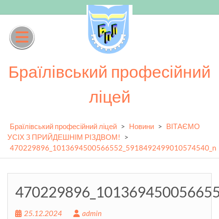
Skip
to
content
Браїлівський професійний
ліцей
Браїлівський професійний ліцей
>
Новини
>
ВІТАЄМО
УСІХ З ПРИЙДЕШНІМ РІЗДВОМ!
>
470229896_1013694500566552_5918492499010574540_n
470229896_10136945005665
25.12.2024
admin