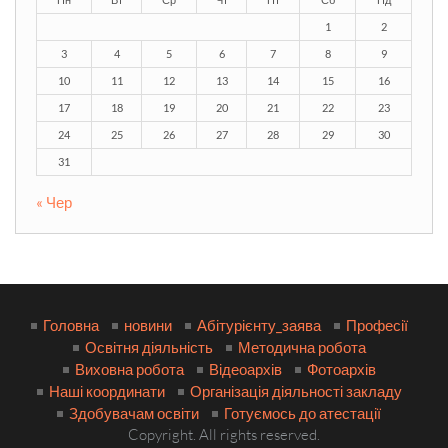
1
2
3
4
5
6
7
8
9
10
11
12
13
14
15
16
17
18
19
20
21
22
23
24
25
26
27
28
29
30
31
« Чер
Головна
новини
Абітурієнту_заява
Професії
Освітня діяльність
Методична робота
Виховна робота
Відеоархів
Фотоархів
Наші координати
Організація діяльності закладу
Здобувачам освіти
Готуємось до атестації
Copyright. All rights reserved.