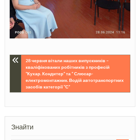
Навігація
28 червня вітали наших випускників –
кваліфікованих робітників з професій
записів
“Кухар. Кондитер” та ” Слюсар-
електромонтажник. Водій автотранспортних
засобів категорії “С”
Знайти