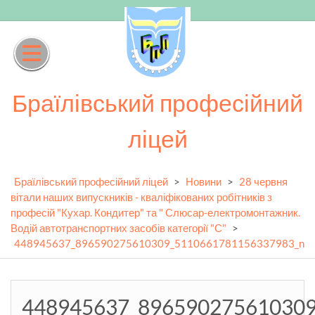
Skip
to
content
Браїлівський професійний
ліцей
Браїлівський професійний ліцей
>
Новини
>
28 червня
вітали наших випускників - кваліфікованих робітників з
професій "Кухар. Кондитер" та " Слюсар-електромонтажник.
Водій автотранспортних засобів категорії "С"
>
448945637_896590275610309_5110661781156337983_n
448945637_89659027561030