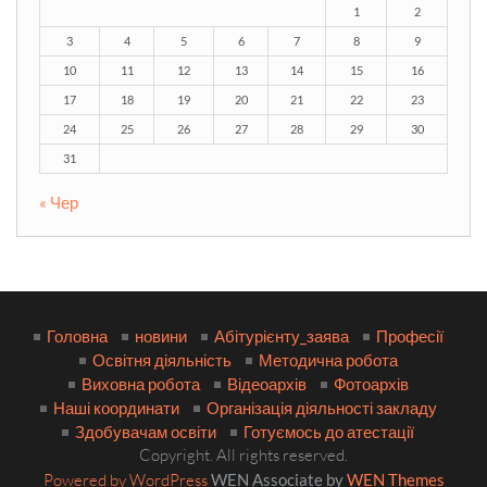
1
2
3
4
5
6
7
8
9
10
11
12
13
14
15
16
17
18
19
20
21
22
23
24
25
26
27
28
29
30
31
« Чер
Головна
новини
Абітурієнту_заява
Професії
Освітня діяльність
Методична робота
Виховна робота
Відеоархів
Фотоархів
Наші координати
Організація діяльності закладу
Здобувачам освіти
Готуємось до атестації
Copyright. All rights reserved.
Powered by WordPress
WEN Associate by
WEN Themes