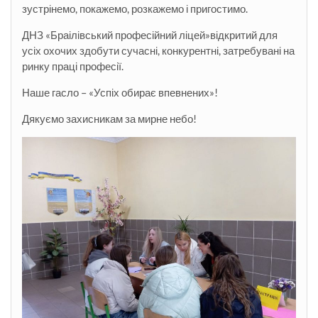
зустрінемо, покажемо, розкажемо і пригостимо.
ДНЗ «Браілівський професійний ліцей»відкритий для
усіх охочих здобути сучасні, конкурентні, затребувані на
ринку праці професії.
Наше гасло – «Успіх обирає впевнених»!
Дякуємо захисникам за мирне небо!