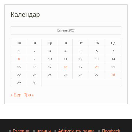
Календар
Квітень 2024
Пн
Вт
Ср
Чт
Пт
Сб
Нд
1
2
3
4
5
6
7
8
9
10
11
12
13
14
15
16
17
18
19
20
21
22
23
24
25
26
27
28
29
30
« Бер
Тра »
Головна
новини
Абітурієнту_заява
Професії