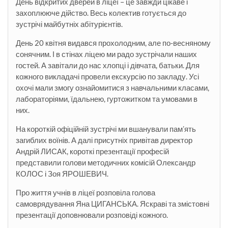
День відкритих дверей в ліцеї – це завжди цікаве і
захоплююче дійство. Весь колектив готується до
зустрічі майбутніх абітурієнтів.
День 20 квітня видався прохолодним, але по-весняному
сонячним. І в стінах ліцею ми радо зустрічали наших
гостей. А завітали до нас хлопці і дівчата, батьки. Для
кожного викладачі провели екскурсію по закладу. Усі
охочі мали змогу ознайомитися з навчальними класами,
лабораторіями, їдальнею, гуртожитком та умовами
в
них.
На короткій офіційній зустрічі ми вшанували памʼять
загиблих воїнів. А далі присутніх привітав директор
Андрій ЛИСАК, короткі презентації професій
представили голови методичних комісій Олександр
КОЛОС і Зоя ЯРОШЕВИЧ.
Про життя учнів в ліцеї розповіла голова
самоврядування Яна ЦИГАНСЬКА. Яскраві та змістовні
презентації доповнювали розповіді кожного.