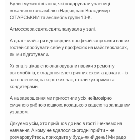
Були і музичні вітання, які подарували учасниці
вокального ансамблю «Надія», наш Володимир
СІТАРСЬКИЙ та ансамбль групи 13-К.
Атмосфера свята свята панувала у залі.
А далі – майстри відповідних професій запросили наших
гостей спробувати себе у професіях на майстеркласах,
які ми підготували.
Хлопці з цікавістю опановували навики з ремонту
автомобілів, складання електричних схем, а дівчата – із
захопленням, на коротких час, стали кухарями та
кондитерами.
А на завершення ми пригостили усіх неймовірно
смачною рибною юшкою, козацькою кашею та запашним
узваром.
Дякуємо усім, хто прийшов до нас в гості і чекаємо на
навчання. А кому не вдалося сьогодні прийти – не
розчаровуйтесь, приходьте у будь-який день! Ми радо