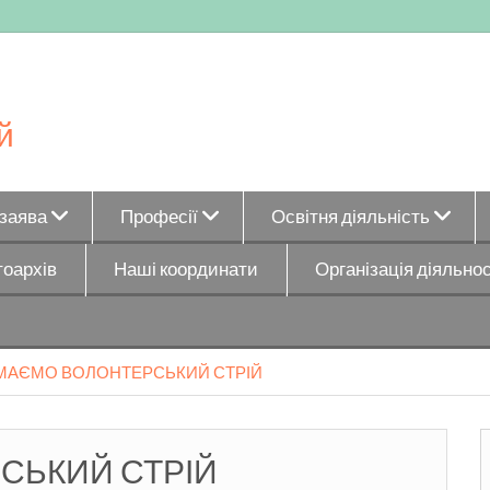
й
_заява
Професії
Освітня діяльність
оархів
Наші координати
Організація діяльнос
МАЄМО ВОЛОНТЕРСЬКИЙ СТРІЙ
СЬКИЙ СТРІЙ