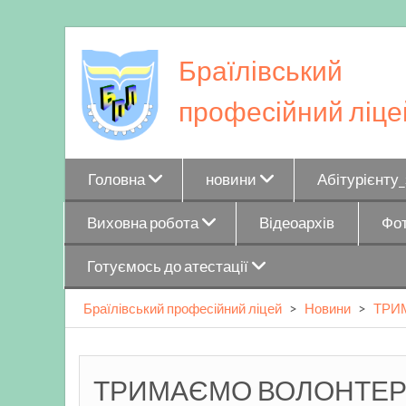
Skip
to
Браїлівський
content
професійний ліце
Головна
новини
Абітурієнту
Виховна робота
Відеоархів
Фот
Готуємось до атестації
Браїлівський професійний ліцей
>
Новини
>
ТРИ
ТРИМАЄМО ВОЛОНТЕР