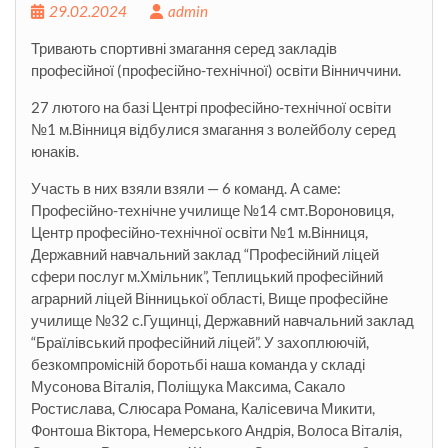
29.02.2024
admin
Тривають спортивні змагання серед закладів
професійної (професійно-технічної) освіти Вінниччини.
27 лютого на базі Центрі професійно-технічної освіти
№1 м.Вінниця відбулися змагання з волейболу серед
юнаків.
Участь в них взяли взяли — 6 команд. А саме:
Професійно-технічне училище №14 смт.Вороновиця,
Центр професійно-технічної освіти №1 м.Вінниця,
Державний навчальний заклад “Професійний ліцей
сфери послуг м.Хмільник”,
Теплицький професійний
аграрний ліцей Вінницької області, Вище професійне
училище №32 с.Гущинці, Державний навчальний заклад
“Браїлівський професійний ліцей”. У захоплюючій,
безкомпромісній боротьбі наша команда у складі
Мусонова Віталія, Поліщука Максима, Сакало
Ростислава, Слюсара Романа, Калісевича Микити,
Фонтоша Віктора, Немерського Андрія, Волоса Віталія,