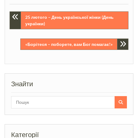
Навігація
25 лютого – День української жінки (День
українки)
записів
«Борітеся – поборете, вам Бог помагає!»
Знайти
Search
for:
Категорії