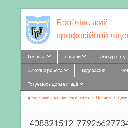
Skip
to
Браїлівський
content
професійний ліце
Головна
новини
Абітурієнту
Виховна робота
Відеоархів
Фот
Готуємось до атестації
Браїлівський професійний ліцей
>
Новини
>
День
408821512_7792662773