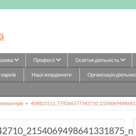
й
_заява
Професії
Освітня діяльність
оархів
Наші координати
Організація діяльнос
 волонтерів
>
408821512_779266277342710_2154069498641
42710_2154069498641331875_n