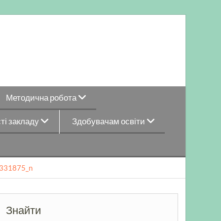
Методична робота
ті закладу
Здобувачам освіти
331875_n
Знайти