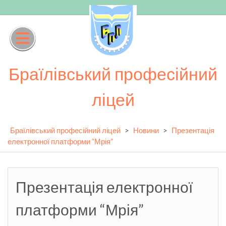
Skip
to
content
Браїлівський професійний
ліцей
Браїлівський професійний ліцей
>
Новини
>
Презентація
електронної платформи “Мрія”
Презентація електронної
платформи “Мрія”