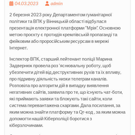
04.03.2023
admin
2 березня 2023 року Департаментом гуманітарної
політики та ВПК у Вінницькій області відбулася
презентація електронної платформи “Мрія”. Основною
метою проєкту є протидія кремлівській пропаганді та
фейковим або проросійським ресурсам в мережі
Інтернет.
Інспектор ВПК, старший лейтенант поліції Марина
Задвернюк провела роз ‘яснювальну роботу, щоб
убезпечити дітей від деструктивних рухів та їх впливу,
про підривну діяльність низки телеграм каналів.
Розповіла про алгоритм дій в
випадку виявлення
негативних сайтів, заявила про те, що існують чат-боти,
які приймають заявки та блокують такі сайти, коли
система перевантажена скаргами. Дала посилання, за
яким можна знайти платформу та Qr-код , за яким можна
допомогти нашій Кіберполіції боротися з
кіберзлочинами.