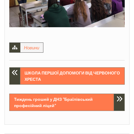
Новини
Навігація
ШКОЛА ПЕРШОЇ ДОПОМОГИ ВІД ЧЕРВОНОГО
ХРЕСТА
записів
Тиждень грошей у ДНЗ “Браїлівський
професійний ліцей”