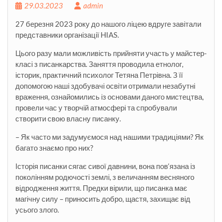
29.03.2023
admin
27 березня 2023 року до нашого ліцею вдруге завітали
представники організації HIAS.
Цього разу мали можливість прийняти участь у майстер-
класі з писанкарства. Заняття проводила етнолог,
історик, практичний психолог Тетяна Петрівна. З її
допомогою наші здобувачі освіти отримали незабутні
враження, ознайомились із основами даного мистецтва,
провели час у творчій атмосфері та спробували
створити свою власну писанку.
– Як часто
ми задумуємося над нашими традиціями? Як
багато знаємо про них?
Історія писанки сягає сивої давнини, вона пов‘язана із
поколінням родючості землі, з величанням весняного
відродження життя. Предки вірили, що писанка має
магічну силу – приносить добро, щастя, захищає від
усього злого.