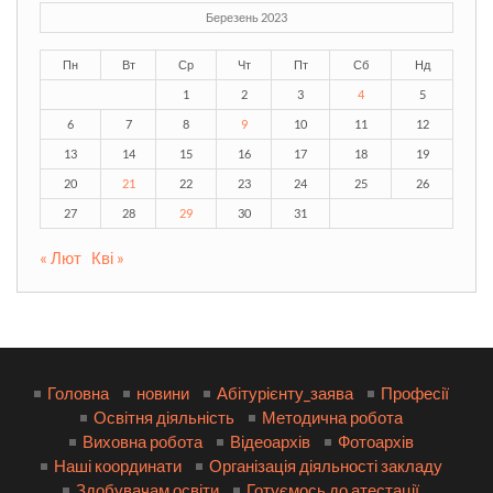
Березень 2023
Пн
Вт
Ср
Чт
Пт
Сб
Нд
1
2
3
4
5
6
7
8
9
10
11
12
13
14
15
16
17
18
19
20
21
22
23
24
25
26
27
28
29
30
31
« Лют
Кві »
Головна
новини
Абітурієнту_заява
Професії
Освітня діяльність
Методична робота
Виховна робота
Відеоархів
Фотоархів
Наші координати
Організація діяльності закладу
Здобувачам освіти
Готуємось до атестації