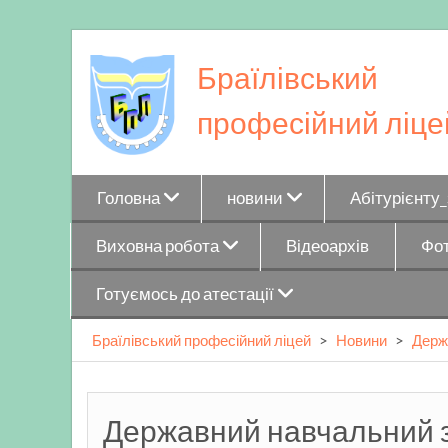
Skip
to
Браїлівський
content
професійний ліце
Головна
новини
Абітурієнту
Виховна робота
Відеоархів
Фот
Готуємось до атестації
Браїлівський професійний ліцей
>
Новини
>
Держа
Державний навчальний з