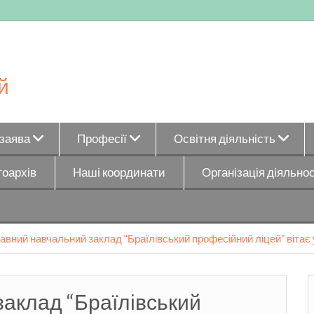
й
_заява
Професії
Освітня діяльність
оархів
Наші координати
Організація діяльнос
вний навчальний заклад “Браїлівський професійний ліцей” вітає у
аклад “Браїлівський