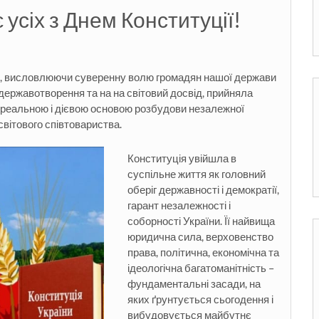
 усіх з Днем Конституції!
ни, висловлюючи суверенну волю громадян нашої держави
 державотворення та на на світовий досвід, прийняла
 реальною і дієвою основою розбудови незалежної
вітового співтовариства.
Конституція увійшла в
суспільне життя як головний
оберіг державності і демократії,
гарант незалежності і
соборності України. Її найвища
юридична сила, верховенство
права, політична, економічна та
ідеологічна багатоманітність –
фундаментальні засади, на
яких ґрунтується сьогодення і
вибудовується майбутнє