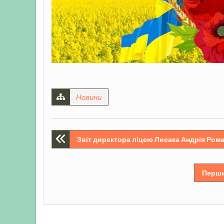
Новини
Навігація
Звіт директора ліцею Лисака Андрія Рома
записів
Перший