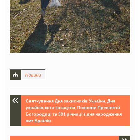
Новини
Навігація
Святкування Дня захисників України, Дня
українського козацтва, Покрови Пресвятої
записів
Богородиці та 581 річниці з дня народження
смт.Браїлів