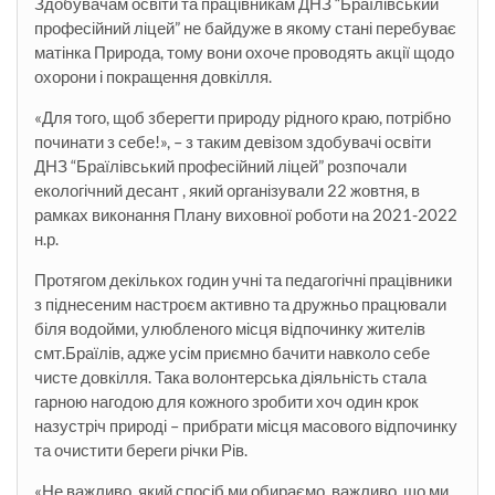
Здобувачам освіти та працівникам ДНЗ “Браїлівський
професійний ліцей” не байдуже в якому стані перебуває
матінка Природа, тому вони охоче проводять акції щодо
охорони і покращення довкілля.
«Для того, щоб зберегти природу рідного краю, потрібно
починати з себе!», – з таким девізом здобувачі освіти
ДНЗ “Браїлівський професійний ліцей” розпочали
екологічний десант , який організували 22 жовтня, в
рамках виконання Плану виховної роботи на 2021-2022
н.р.
Протягом декількох годин учні та педагогічні працівники
з піднесеним настроєм активно та дружньо працювали
біля водойми, улюбленого місця відпочинку жителів
смт.Браїлів, адже усім приємно бачити навколо себе
чисте довкілля. Така волонтерська діяльність стала
гарною нагодою для кожного зробити хоч один крок
назустріч природі – прибрати місця масового відпочинку
та очистити береги річки Рів.
«Не важливо, який спосіб ми обираємо, важливо, що ми