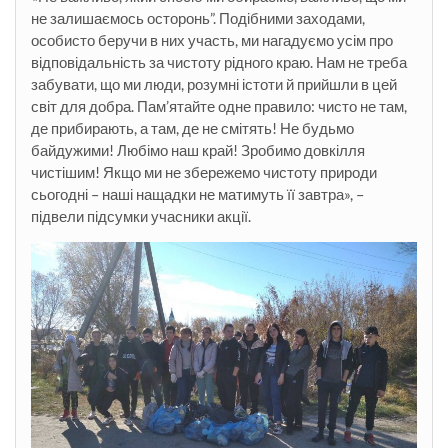
не залишаємось осторонь”. Подібними заходами,
особисто беручи в них участь, ми нагадуємо усім про
відповідальність за чистоту рідного краю. Нам не треба
забувати, що ми люди, розумні істоти й прийшли в цей
світ для добра. Пам’ятайте одне правило: чисто не там,
де прибирають, а там, де не смітять! Не будьмо
байдужими! Любімо наш край! Зробимо довкілля
чистішим! Якщо ми не збережемо чистоту природи
сьогодні – наші нащадки не матимуть її завтра», –
підвели підсумки учасники акції.