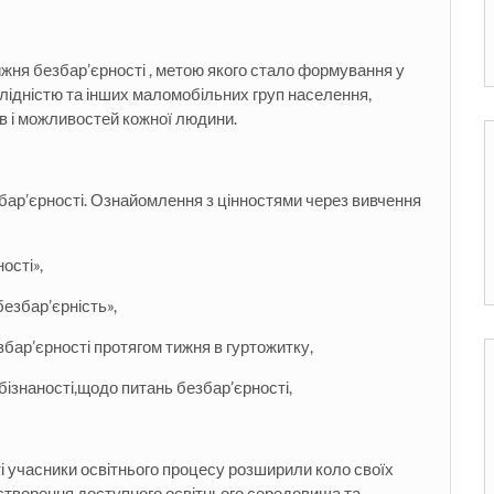
жня безбар’єрності , метою якого стало формування у
лідністю та інших маломобільних груп населення,
ав і можливостей кожної людини.
збар’єрності. Ознайомлення з цінностями через вивчення
ості»,
езбар’єрність»,
збар’єрності протягом тижня в гуртожитку,
бізнаності,щодо питань безбар’єрності,
 учасники освітнього процесу розширили коло своїх
 створення доступного освітнього середовища та