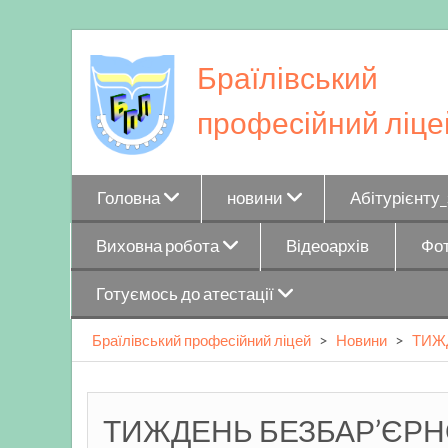
Skip
to
Браїлівський
content
професійний ліце
Головна
новини
Абітурієнту
Виховна робота
Відеоархів
Фот
Готуємось до атестації
Браїлівський професійний ліцей
>
Новини
>
ТИЖ
ТИЖДЕНЬ БЕЗБАР’ЄРН