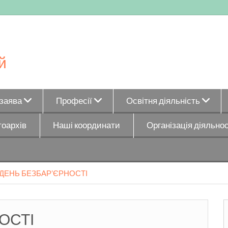
й
_заява
Професії
Освітня діяльність
оархів
Наші координати
Організація діяльнос
ДЕНЬ БЕЗБАР’ЄРНОСТІ
ОСТІ