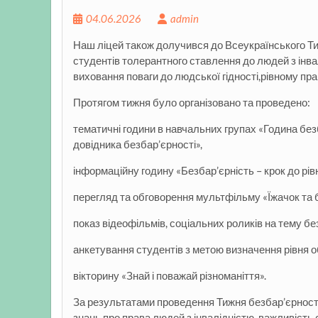
04.06.2026
admin
Наш ліцей також долучився до Всеукраїнського Ти
студентів толерантного ставлення до людей з інва
виховання поваги до людської гідності,рівному пр
Протягом тижня було організовано та проведено:
тематичні години в навчальних групах «Година бе
довідника безбар’єрності»,
інформаційну годину «Безбар’єрність – крок до рівн
перегляд та обговорення мультфільму «Їжачок та б
показ відеофільмів, соціальних роликів на тему бе
анкетування студентів з метою визначення рівня о
вікторину «Знай і поважай різноманіття».
За результатами проведення Тижня безбар’єрності
знань про права людей з інвалідністю, важливість