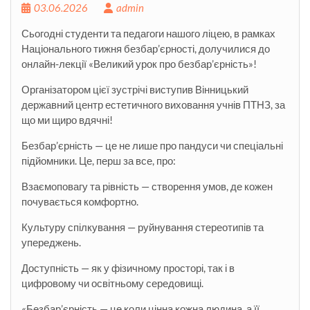
03.06.2026
admin
Сьогодні студенти та педагоги нашого ліцею, в рамках
Національного тижня безбар’єрності, долучилися до
онлайн-лекції «Великий урок про безбар’єрність»!
Організатором цієї зустрічі виступив Вінницький
державний центр естетичного виховання учнів ПТНЗ, за
що ми щиро вдячні!
Безбар’єрність — це не лише про пандуси чи спеціальні
підйомники. Це, перш за все, про:
Взаємоповагу та рівність — створення умов, де кожен
почувається комфортно.
Культуру спілкування — руйнування стереотипів та
упереджень.
Доступність — як у фізичному просторі, так і в
цифровому чи освітньому середовищі.
«Безбар’єрність — це коли цінна кожна людина, а її