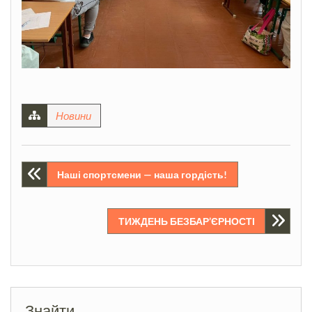
Новини
Навігація
Наші спортсмени — наша гордість!
записів
ТИЖДЕНЬ БЕЗБАР’ЄРНОСТІ
Знайти