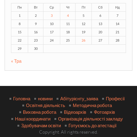
Пн
Вт
Ср
Чт
Пт
Сб
Нд
1
2
3
4
5
6
7
8
9
10
11
12
13
14
15
16
17
18
19
20
21
22
23
24
25
26
27
28
29
30
« Тра
Головна
новини
Абітурієнту_заява
Професії
Освітня діяльність
Методична робота
Виховна робота
Відеоархів
Фотоархів
Наші координати
Організація діяльності закладу
Здобувачам освіти
Готуємось до атестації
Copyright. All rights reserved.