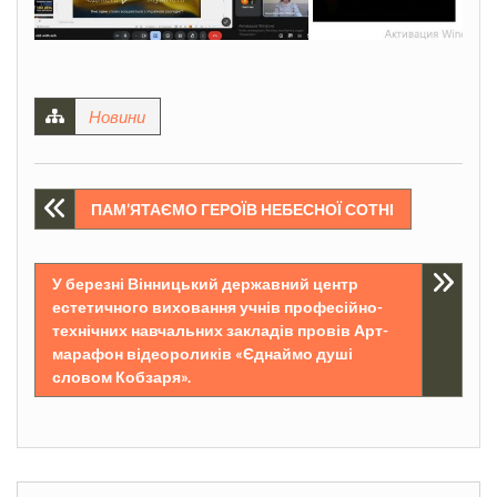
Новини
Навігація
ПАМ’ЯТАЄМО ГЕРОЇВ НЕБЕСНОЇ СОТНІ
записів
У березні Вінницький державний центр
естетичного виховання учнів професійно-
технічних навчальних закладів провів Арт-
марафон відеороликів «Єднаймо душі
словом Кобзаря».