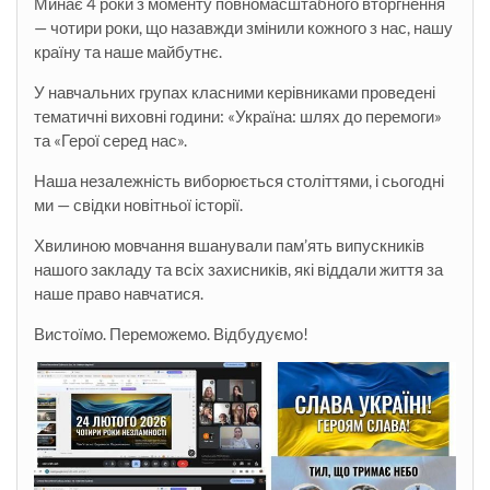
Минає 4 роки з моменту повномасштабного вторгнення
— чотири роки, що назавжди змінили кожного з нас, нашу
країну та наше майбутнє.
У навчальних групах класними керівниками проведені
тематичні виховні години: «Україна: шлях до перемоги»
та «Герої серед нас».
Наша незалежність виборюється століттями, і сьогодні
ми — свідки новітньої історії.
Хвилиною мовчання вшанували пам’ять випускників
нашого закладу та всіх захисників, які віддали життя за
наше право навчатися.
Вистоїмо. Переможемо. Відбудуємо!