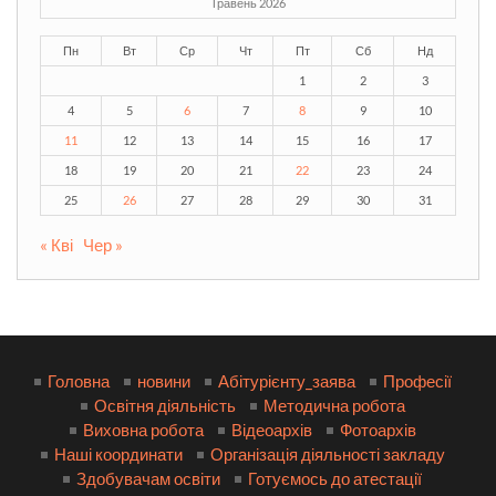
Травень 2026
Пн
Вт
Ср
Чт
Пт
Сб
Нд
1
2
3
4
5
6
7
8
9
10
11
12
13
14
15
16
17
18
19
20
21
22
23
24
25
26
27
28
29
30
31
« Кві
Чер »
Головна
новини
Абітурієнту_заява
Професії
Освітня діяльність
Методична робота
Виховна робота
Відеоархів
Фотоархів
Наші координати
Організація діяльності закладу
Здобувачам освіти
Готуємось до атестації