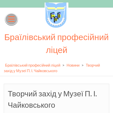
Skip
to
content
Браїлівський професійний
ліцей
Браїлівський професійний ліцей
>
Новини
>
Творчий
захід у Музеї П. І. Чайковського
Творчий захід у Музеї П. І.
Чайковського