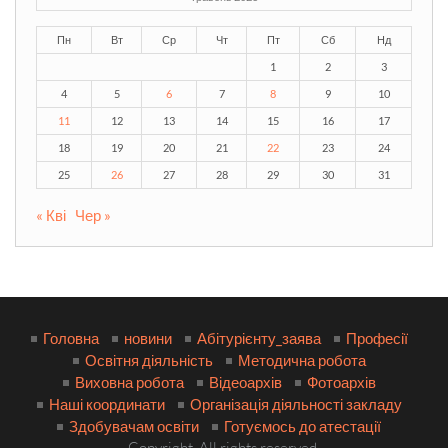
Пн
Вт
Ср
Чт
Пт
Сб
Нд
1
2
3
4
5
6
7
8
9
10
11
12
13
14
15
16
17
18
19
20
21
22
23
24
25
26
27
28
29
30
31
« Кві
Чер »
Головна
новини
Абітурієнту_заява
Професії
Освітня діяльність
Методична робота
Виховна робота
Відеоархів
Фотоархів
Наші координати
Організація діяльності закладу
Здобувачам освіти
Готуємось до атестації
Copyright. All rights reserved.