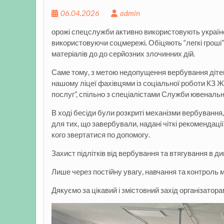
06.04.2026
admin
орожі спецслужби активно використовують українськи
використовуючи соцмережі. Обіцяють “легкі гроші
матеріалів до до серйозних злочинних дій.
Саме тому, з метою недопущення вербування дітей
нашому ліцеї фахівцями із соціальної роботи КЗ 
послуг”, спільно з спеціалістами Служби ювенально
В ході бесіди були розкриті механізми вербування,
для тих, що завербували, надані чіткі рекомендації
кого звертатися по допомогу.
Захист підлітків від вербування та втягування в ди
Лише через постійну увагу, навчання та контроль м
Дякуємо за цікавий і змістовний захід організаторам