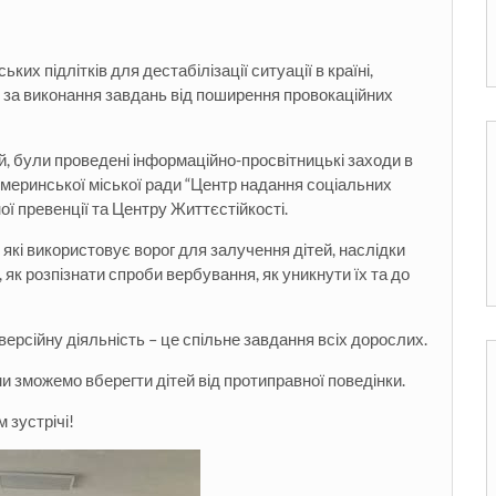
х підлітків для дестабілізації ситуації в країні,
” за виконання завдань від поширення провокаційних
, були проведені інформаційно-просвітницькі заходи в
Жмеринської міської ради “Центр надання соціальних
ї превенції та Центру Життєстійкості.
 які використовує ворог для залучення дітей, наслідки
, як розпізнати спроби вербування, як уникнути їх та до
версійну діяльність – це спільне завдання всіх дорослих.
и зможемо вберегти дітей від протиправної поведінки.
 зустрічі!