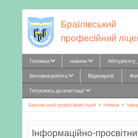
Skip
to
Браїлівський
content
професійний ліце
Головна
новини
Абітурієнту
Виховна робота
Відеоархів
Фот
Готуємось до атестації
Браїлівський професійний ліцей
>
Новини
>
Інфо
Інформаційно-просвітни