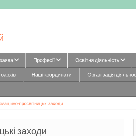
й
_заява
Професії
Освітня діяльність
оархів
Наші координати
Організація діяльнос
рмаційно-просвітницькі заходи
цькі заходи