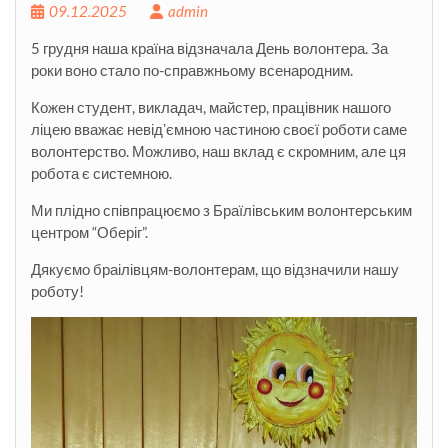
09.12.2025
admin
5 грудня наша країна відзначала День волонтера. За
роки воно стало по-справжньому всенародним.
Кожен студент, викладач, майстер, працівник нашого
ліцею вважає невідʼємною частиною своєї роботи саме
волонтерство. Можливо, наш вклад є скромним, але ця
робота є системною.
Ми плідно співпрацюємо з Браїлівським волонтерським
центром “Оберіг”.
Дякуємо браілівцям-волонтерам, що відзначили нашу
роботу!