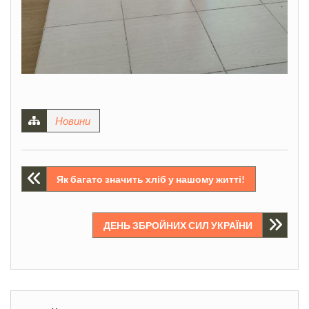
Новини
Навігація
Як багато значить хліб у нашому житті!
записів
ДЕНЬ ЗБРОЙНИХ СИЛ УКРАЇНИ