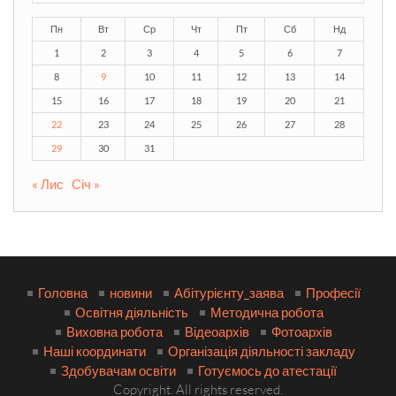
Пн
Вт
Ср
Чт
Пт
Сб
Нд
1
2
3
4
5
6
7
8
9
10
11
12
13
14
15
16
17
18
19
20
21
22
23
24
25
26
27
28
29
30
31
« Лис
Січ »
Головна
новини
Абітурієнту_заява
Професії
Освітня діяльність
Методична робота
Виховна робота
Відеоархів
Фотоархів
Наші координати
Організація діяльності закладу
Здобувачам освіти
Готуємось до атестації
Copyright. All rights reserved.