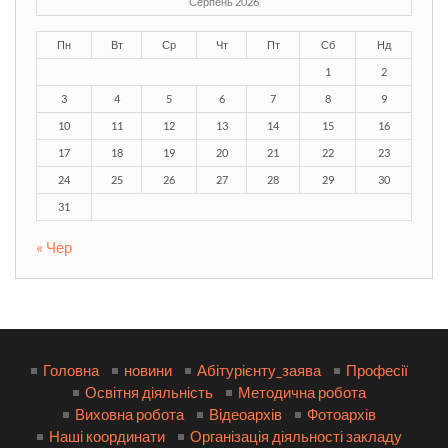
Серпень 2026
Пн
Вт
Ср
Чт
Пт
Сб
Нд
1
2
3
4
5
6
7
8
9
10
11
12
13
14
15
16
17
18
19
20
21
22
23
24
25
26
27
28
29
30
31
« Чер
Головна
новини
Абітурієнту_заява
Професії
Освітня діяльність
Методична робота
Виховна робота
Відеоархів
Фотоархів
Наші координати
Організація діяльності закладу