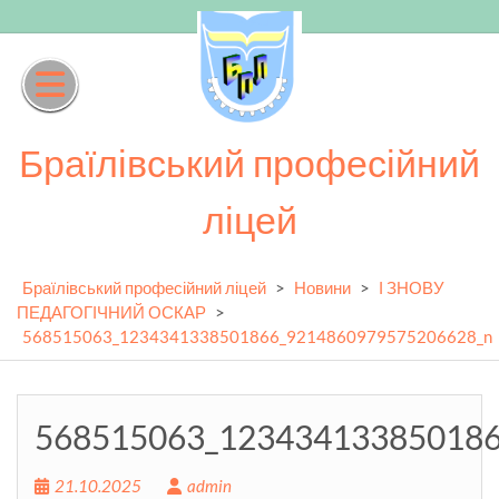
Skip
to
content
Браїлівський професійний
ліцей
Браїлівський професійний ліцей
>
Новини
>
І ЗНОВУ
ПЕДАГОГІЧНИЙ ОСКАР
>
568515063_1234341338501866_9214860979575206628_n
568515063_12343413385018
21.10.2025
admin