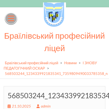
Skip
to
content
Браїлівський професійний
ліцей
Браїлівський професійний ліцей
>
Новини
>
І ЗНОВУ
ПЕДАГОГІЧНИЙ ОСКАР
>
568503244_1234339921835341_7359809490033785358_n
568503244_12343399218353
21.10.2025
admin