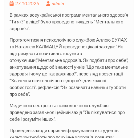
27.10.2025
admin
В рамках всеукраїнської програми ментального здоров’я
“Ти як?” в ліцеї було проведено тиждень “Ментального
здоров’я”.
Протягом тижня психологічною службою Аллою БУЛАХ
та Наталією КАЛМАЦУЙ проведено цікаві заходи: “Як
підтримувати позитивні стосунки з
оточуючими”,”Ментальне здоров’я. Як подбати про себе”,
анкетування щодо обізнаності учнів “Що таке ментальне
здоров’я і чому це так важливо?”, перегляд презентації
“Значення
психологічного здоров’я для кожної
особистості”, рефлексія “Як розвивати навички турботи
про себе”.
Медичною сестрою та психологічною службою
проведено загальноліцейний захід “Як піклуватися про
себе і розуміти інших”.
Проведені заходи сприяли формуванню в студентів
культури турботи про психічне здоров’я, розвитку