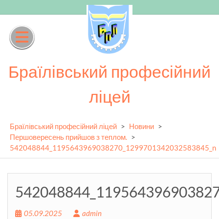
Skip
to
content
Браїлівський професійний
ліцей
Браїлівський професійний ліцей
>
Новини
>
Першовересень прийшов з теплом.
>
542048844_1195643969038270_1299701342032583845_n
542048844_11956439690382
05.09.2025
admin