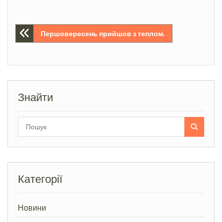
Навігація
Першовересень прийшов з теплом.
записів
Знайти
Search
for:
Категорії
Новини