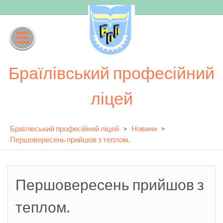
Skip
to
content
Браїлівський професійний
ліцей
Браїлівський професійний ліцей
>
Новини
>
Першовересень прийшов з теплом.
Першовересень прийшов з
теплом.