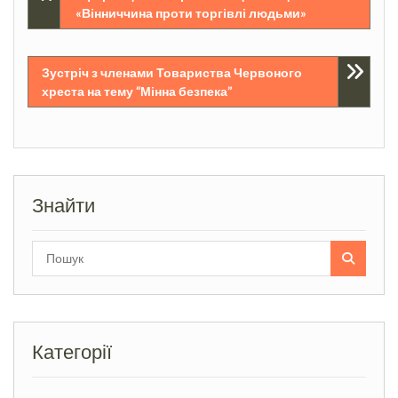
«Вінниччина проти торгівлі людьми»
записів
Зустріч з членами Товариства Червоного
хреста на тему “Мінна безпека”
Знайти
Search
for:
Категорії