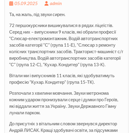
05.09.2025
admin
Та, на жаль, під звуки сирен.
72 першокурсники вишикувалися в рядах ліцеїстів.
Серед них – випускники 9 класів, які обрали професії
“Слюсар-електромонтажник. Водій автотранспортних
засобів категорії “С” (група 11-Е), “Слюсар з ремонту
колісних транспортних засобів. Тракторист-машиніст с/г
виробництва. Водій автотранспортних засобів категорії
“С” (група 12-С), “Кухар. Кондитер” (група 13-К).
Вітали ми і випускників 11 класів, які
здобуватимуть
професію “Кухар. Кондитер” (група 15-ТК).
Розпочали з хвилини мовчання. Звуки метронома
кожним ударом пронизували серце і думки про Героїв,
які віддали життя за Україну. Звуки Державного Гімну
лунали парком.
До присутніх з вітальним словом звернувся директор
Андрій ЛИСАК. Кращі здобувачі освіти, за підсумками