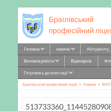
Skip
to
Браїлівський
content
професійний ліце
Головна
новини
Абітурієнту
Виховна робота
Відеоархів
Фот
Готуємось до атестації
Браїлівський професійний ліцей
>
Новини
>
ВИП
513733360_1144528090