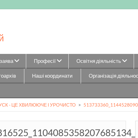
й
_заява
Професії
Освітня діяльність
оархів
Наші координати
Організація діяльнос
УСК - ЦЕ ХВИЛЮЮЧЕ І УРОЧИСТО
>
513733360_1144528090
816525_1104085358207685134_