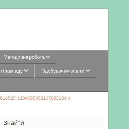
Методична робота
ті закладу
Здобувачам освіти
816525_1104085358207685134_n
n
Знайти