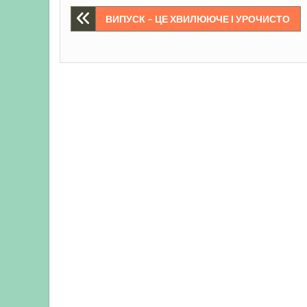
Навігація
ВИПУСК – ЦЕ ХВИЛЮЮЧЕ І УРОЧИСТО
записів