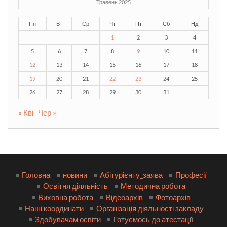
Травень 2025
Пн
Вт
Ср
Чт
Пт
Сб
Нд
1
2
3
4
5
6
7
8
9
10
11
12
13
14
15
16
17
18
19
20
21
22
23
24
25
26
27
28
29
30
31
« Кві
Чер »
Головна
новини
Абітурієнту_заява
Професії
Освітня діяльність
Методична робота
Виховна робота
Відеоархів
Фотоархів
Наші координати
Організація діяльності закладу
Здобувачам освіти
Готуємось до атестації