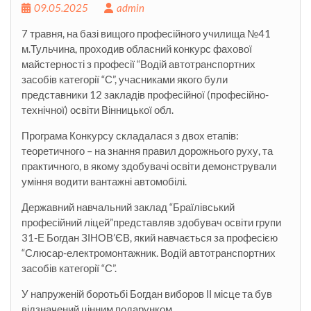
09.05.2025
admin
7 травня, на базі вищого професійного училища №41
м.Тульчина, проходив обласний конкурс фахової
майстерності з професії “Водій автотранспортних
засобів категорії “С”, учасниками якого були
представники 12 закладів професійної (професійно-
технічної) освіти Вінницької обл.
Програма Конкурсу складалася з двох етапів:
теоретичного – на знання правил дорожнього руху, та
практичного, в якому здобувачі освіти демонстрували
уміння водити вантажні
автомобілі.
Державний навчальний заклад “Браїлівський
професійний ліцей”представляв здобувач освіти групи
31-Е Богдан ЗІНОВ’ЄВ, який навчається за професією
“Слюсар-електромонтажник. Водій автотранспортних
засобів категорії “С”.
У напруженій боротьбі Богдан виборов ІІ місце та був
відзначений цінним подарунком.