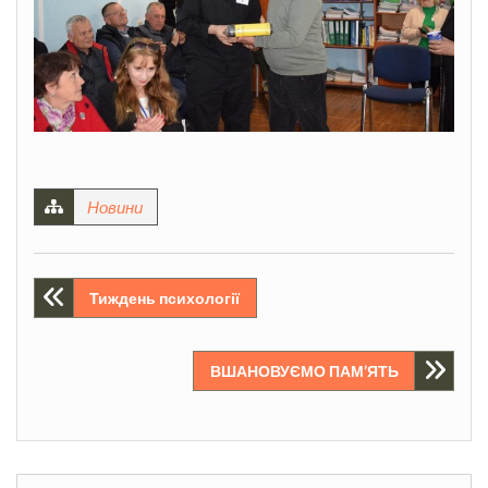
Новини
Навігація
Тиждень психології
записів
ВШАНОВУЄМО ПАМ’ЯТЬ