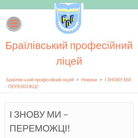
Skip
to
content
Браїлівський професійний
ліцей
Браїлівський професійний ліцей
>
Новини
>
І ЗНОВУ МИ
– ПЕРЕМОЖЦІ!
І ЗНОВУ МИ –
ПЕРЕМОЖЦІ!