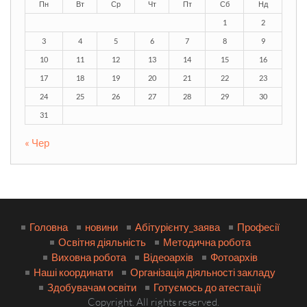
Пн
Вт
Ср
Чт
Пт
Сб
Нд
1
2
3
4
5
6
7
8
9
10
11
12
13
14
15
16
17
18
19
20
21
22
23
24
25
26
27
28
29
30
31
« Чер
Головна
новини
Абітурієнту_заява
Професії
Освітня діяльність
Методична робота
Виховна робота
Відеоархів
Фотоархів
Наші координати
Організація діяльності закладу
Здобувачам освіти
Готуємось до атестації
Copyright. All rights reserved.