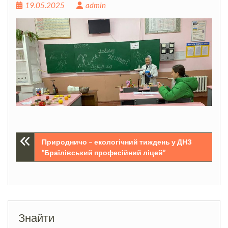
19.05.2025
admin
Навігація
Природничо – екологічний тиждень у ДНЗ
“Браїлівський професійний ліцей”
записів
Знайти