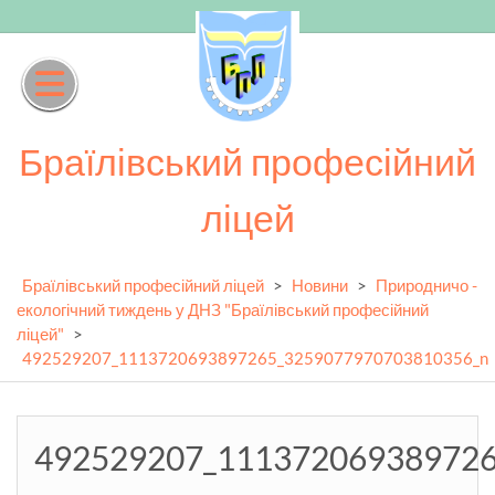
Skip
to
content
Браїлівський професійний
ліцей
Браїлівський професійний ліцей
>
Новини
>
Природничо -
екологічний тиждень у ДНЗ "Браїлівський професійний
ліцей"
>
492529207_1113720693897265_3259077970703810356_n
492529207_11137206938972