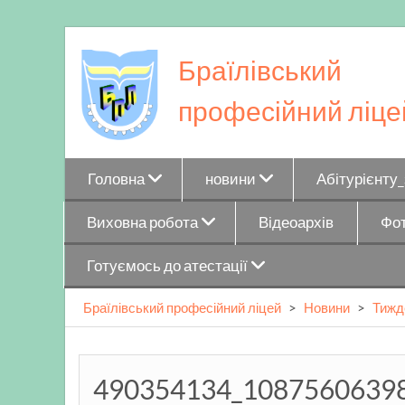
Skip
to
Браїлівський
content
професійний ліце
Головна
новини
Абітурієнту
Виховна робота
Відеоархів
Фот
Готуємось до атестації
Браїлівський професійний ліцей
>
Новини
>
Тижд
490354134_1087560639