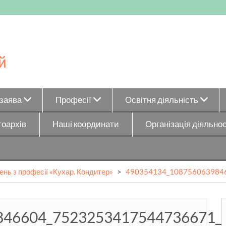
й
_заява
Професії
Освітня діяльність
оархів
Наші координати
Організація діяльнос
ень з професії «Кухар. Кондитер»
>
490354134_108756063984
846604_7523253417544736671_