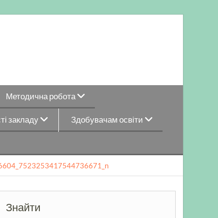
Методична робота
ті закладу
Здобувачам освіти
6604_7523253417544736671_n
n
Знайти