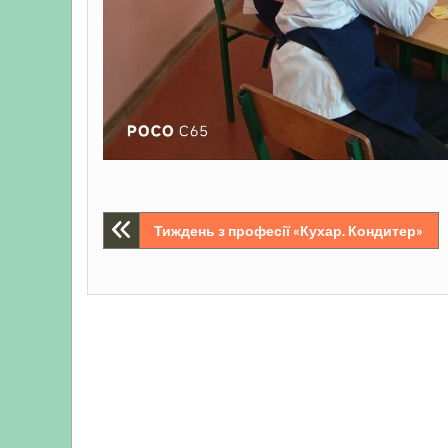
Навігація
Тиждень з професії «Кухар. Кондитер»
записів