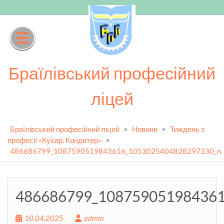
Skip
to
content
Браїлівський професійний
ліцей
Браїлівський професійний ліцей
>
Новини
>
Тиждень з
професії «Кухар. Кондитер»
>
486686799_1087590519843616_1053025404828297330_n
486686799_10875905198436
10.04.2025
admin