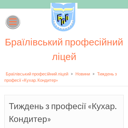
Skip
to
content
Браїлівський професійний
ліцей
Браїлівський професійний ліцей
>
Новини
>
Тиждень з
професії «Кухар. Кондитер»
Тиждень з професії «Кухар.
Кондитер»