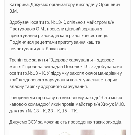
Катерина. Дякуємо організатору викладачу Ярошевич
З.М.
Здобувачі освіти гр. №13-К, спільно з майстром в/н
Пастуховою О.М., провели цікавий воркшоп з
приготування різновидів каш різної консистенції.
Поділилися рецептами приготування каш та
почастували усіх бажаючих.
Тренінгове заняття “Здорове харчування – здорове
життя!” провела викладач Похолюк І.Л. із здобувачами
освіти гр.№13 – К. У підсумку захоплюючої мандрівки у
країну здорового харчування кожен учасник створив
власну тарілку здорового харчування.
Говорили ми і про каву на виховному заході “Чіл з моєю
кавовою командою”, який провів майстер в/н Хижук М.Ю.
для груп № 13 – К, 23 – К, 15 – ТК.
Дякуємо ЗСУ за можливість проведення таких заходів!