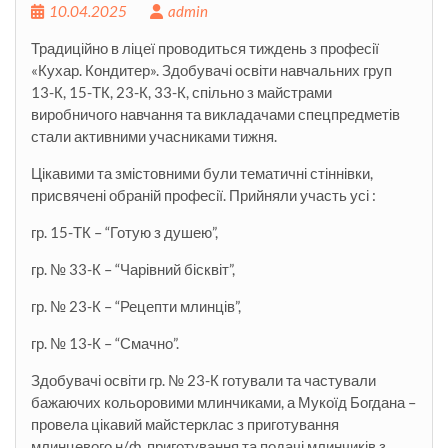
10.04.2025
admin
Традиційно в ліцеї проводиться тиждень з професії
«Кухар. Кондитер». Здобувачі освіти навчальних груп
13-К, 15-ТК, 23-К, 33-К, спільно з майстрами
виробничого навчання та викладачами спецпредметів
стали активними учасниками тижня.
Цікавими та змістовними були тематичні стіннівки,
присвячені обраній професії. Прийняли участь усі :
гр. 15-ТК – “Готую з душею”,
гр. № 33-К – “Чарівний бісквіт”,
гр. № 23-К – “Рецепти млинців”,
гр.
№ 13-К – “Смачно”.
Здобувачі освіти гр. № 23-К готували та частували
бажаючих кольоровими млинчиками, а Мукоїд Богдана –
провела цікавий майстерклас з приготування
млинцевого н/ф, приготування та подачі млинчиків з