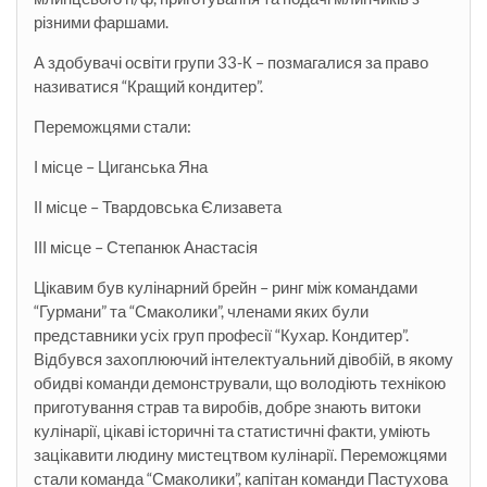
різними фаршами.
А здобувачі освіти групи 33-К – позмагалися за право
називатися “Кращий кондитер”.
Переможцями стали:
І місце – Циганська Яна
ІІ місце – Твардовська Єлизавета
ІІІ місце – Степанюк Анастасія
Цікавим був кулінарний брейн – ринг між командами
“Гурмани” та “Смаколики”, членами яких були
представники усіх груп професії “Кухар. Кондитер”.
Відбувся захоплюючий інтелектуальний дівобій, в якому
обидві команди демонстрували, що володіють технікою
приготування страв та виробів, добре знають витоки
кулінарії, цікаві історичні та статистичні факти, уміють
зацікавити людину мистецтвом кулінарії. Переможцями
стали команда “Смаколики”, капітан команди Пастухова