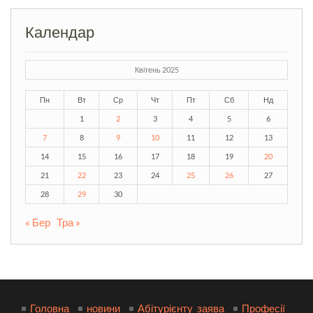
Календар
Квітень 2025
Пн
Вт
Ср
Чт
Пт
Сб
Нд
1
2
3
4
5
6
7
8
9
10
11
12
13
14
15
16
17
18
19
20
21
22
23
24
25
26
27
28
29
30
« Бер
Тра »
Головна
новини
Абітурієнту_заява
Професії