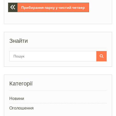
Навігація
Прибирання парку у чистий четвер
записів
Знайти
Search
for:
Категорії
Новини
Оголошення