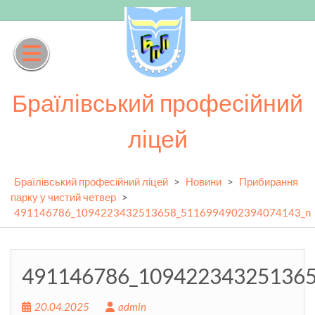
Skip
to
content
Браїлівський професійний
ліцей
Браїлівський професійний ліцей
>
Новини
>
Прибирання
парку у чистий четвер
>
491146786_1094223432513658_5116994902394074143_n
491146786_10942234325136
20.04.2025
admin