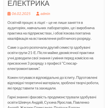
ЕЛЕКТРИКА
06.02.2025
admin
Освітній процес в ліцеї – це не лише заняття в
аудиторіях, навчальних лабораторіях, це і виробнича
практика на підприємствах, і обовʼязкова поетапна
кваліфікація на встановлення робітничого розряду.
Саме з цього розпочали другий семестр здобувачі
освіти групи 21-Е. Після майже двомісячної практики
учні доводили свої знання і уміння перед комісією на
присвоєння 3 розряду з професії “Слюсар-
електромонтажник”.
Кожен готувався
відповідально до іспиту. Підготовлені
відповідні теоретичні матеріали, зроблені творчі роботи,
які представили та захищали.
Гарні знання і фаховість продемонстрували здобувачі
освіти Шевчук Андрій, Сухина Ярослав, Павленко
Андрій, Жаглюк Олександр, Поліщук Богдан.