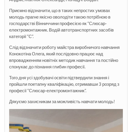
Приємно відзначити, що в таких непростих умовах
молодь прагне якісно оволодіти такою потрібною в
господарстві Вінниччини професією як “Слюсар-
електромонтажник. Водій автотранспортних засобів
категорії “С”.
Слід відзначити роботу майстра виробничого навчання
Конокотіна Олега, який послідовно працює над
впровадженням новітніх методик навчання та постійно
спонукає до пізнання глибин професії.
Того дня усі здобувачі освіти підтвердили знання і
пройшли поетапну кваліфікацію, отримавши 3 розряд з
професії “Слюсар-електромонтажник”.
Дякуємо захисникам за можливість навчати молодь!