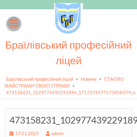
Skip
to
content
Браїлівський професійний
ліцей
Браїлівський професійний ліцей
>
Новини
>
СТАЄМО
МАЙСТРАМИ СВОЄЇ СПРАВИ
>
473158231_1029774392291896_5717259377575858379_n
473158231_10297743922918
17.01.2025
admin