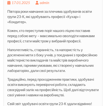
17.01.2025
admin
Півтора роки навчання за плечима здобувачів освіти
групи 23-К, які здобувають професії «Кухар» і
«Кондитер».
Кожен, хто переступив поріг нашого ліцею поставив
перед собою мету – максимально оволодіти навиками
професії, стати майстром у вибраній професії.
Наполегливість, старанність, та напористість у
досягненні мети з боку учнів, у поєднанні з професійною
майстерністю викладачів та майстрів виробничого
навчання, гарними умовами, які
створені у навчальних
лабораторіях, дали свої результати.
Традиційно, перед проходженням практики, здобувачі
освіти виконують перевірочні роботи, складають
своєрідний залік на професійність. Щоб далі відточувати
свої уміння і навики на виробництві.
Свій звіт здобувачі освіти групи 23-К здали відмінно!