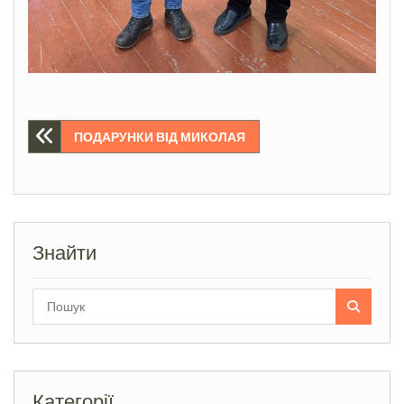
Навігація
ПОДАРУНКИ ВІД МИКОЛАЯ
записів
Знайти
Search
for:
Категорії