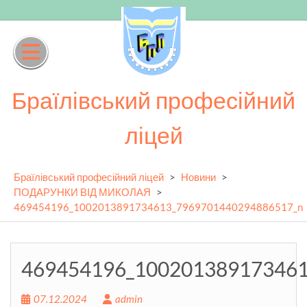
Skip
to
content
Браїлівський професійний
ліцей
Браїлівський професійний ліцей
>
Новини
>
ПОДАРУНКИ ВІД МИКОЛАЯ
>
469454196_1002013891734613_7969701440294886517_n
469454196_10020138917346
07.12.2024
admin